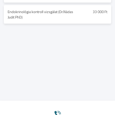
Endokrinológia kontroll vizsgálat (Dr.Nádas
33 000 Ft
Judit PhD)